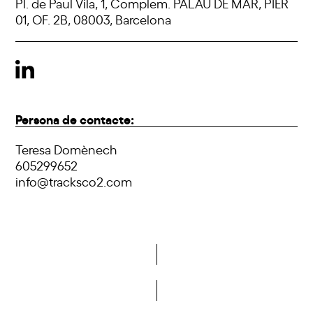
Pl. de Paul Vila, 1, Complem. PALAU DE MAR, PIER
01, OF. 2B, 08003, Barcelona
Persona de contacte:
Teresa Domènech
605299652
info@tracksco2.com
Vols formar part de la DCA?