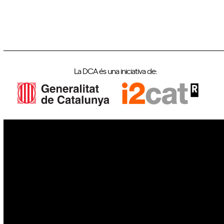
La DCA és una iniciativa de:
IoT
Drons
Ciberseguretat
IA
Espai