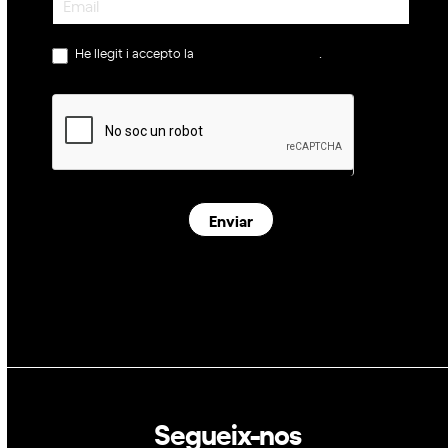
He llegit i accepto la
política de privacitat
.
Enviar
Segueix-nos