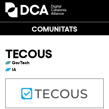
Skip
to
Open
Close
content
mobile
mobile
menu
menu
COMUNITATS
TECOUS
GovTech
IA