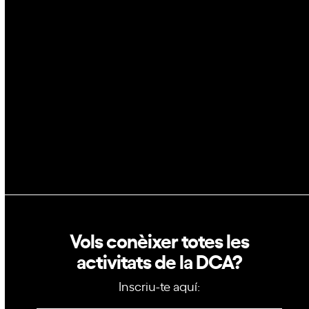
Espai
Blockchain
GovTech
Política de privacitat
Política de cookies
Vols conèixer totes les
activitats de la DCA?
Inscriu-te aquí: