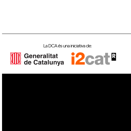
La DCA és una iniciativa de:
IoT
Drons
Ciberseguretat
IA