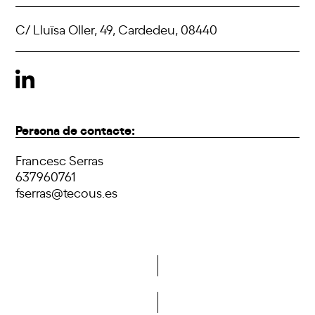
C/ Lluïsa Oller, 49, Cardedeu, 08440
Persona de contacte:
Francesc Serras
637960761
fserras@tecous.es
Vols formar part de la DCA?