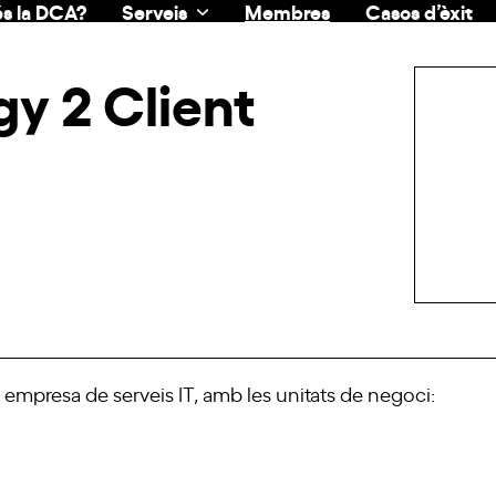
s la DCA?
Serveis
Membres
Casos d’èxit
y 2 Client
a empresa de serveis
IT
, amb les unitats de negoci: