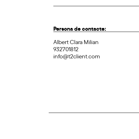
Persona de contacte:
Albert Clara Milian
932701812
info@t2client.com