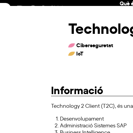
Què é
Skip
to
content
Technolog
Ciberseguretat
IoT
Informació
Technology
2 Client (
T2C
), és un
Desenvolupament
Administració Sistemes SAP
Business
Intelligence