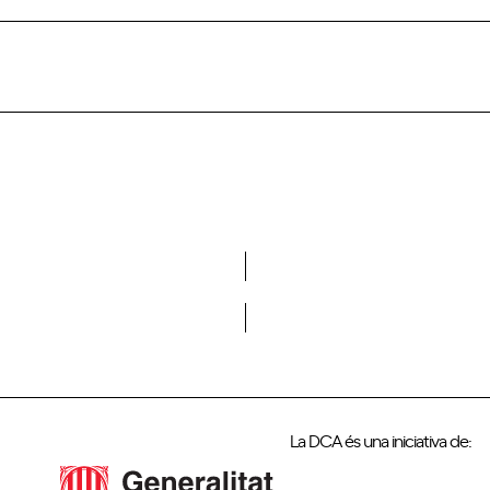
Vols formar part de la DCA?
La DCA és una iniciativa de: