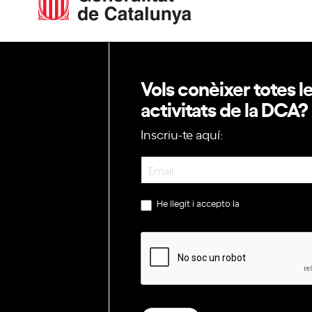
Vols conèixer totes l
activitats de la DCA?
Inscriu-te aquí:
Newsletter
He llegit i accepto la
política de privac