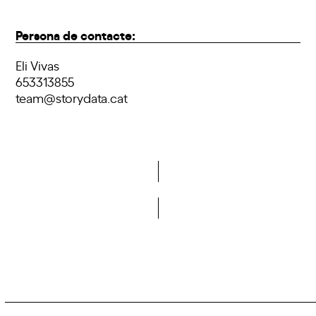
Persona de contacte:
Eli Vivas
653313855
team@storydata.cat
Vols formar part de la DCA?