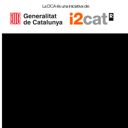
La DCA és una iniciativa de:
IoT
Drons
Ciberseguretat
IA
Espai
Blockchain
GovTech