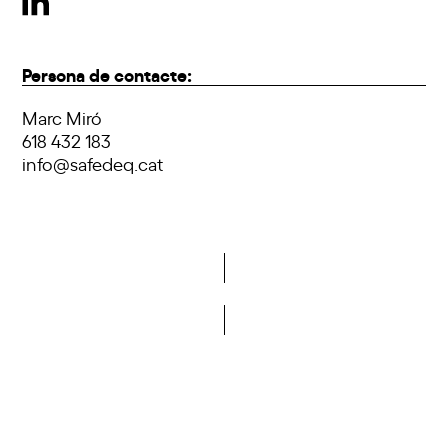
Persona de contacte:
Marc Miró
618 432 183
info@safedeq.cat
Vols formar part de la DCA?