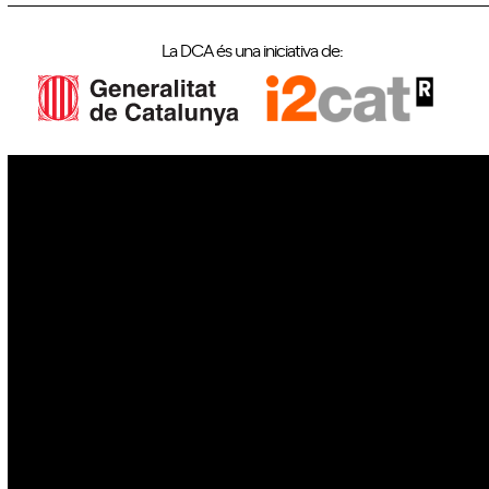
La DCA és una iniciativa de:
IoT
Drons
Ciberseguretat
IA
Espai
Blockchain
GovTech