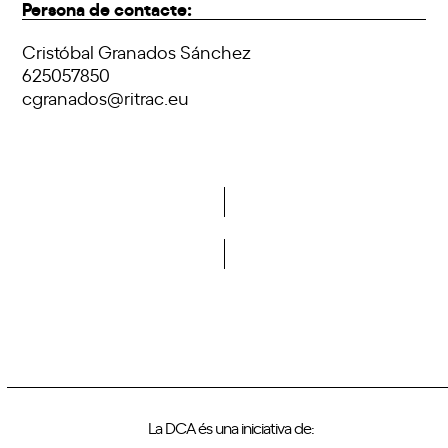
Persona de contacte:
Cristóbal Granados Sánchez
625057850
cgranados@ritrac.eu
Vols formar part de la DCA?
La DCA és una iniciativa de: