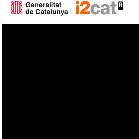
IoT
Drons
Ciberseguretat
IA
Espai
Blockchain
GovTech
Política de privacitat