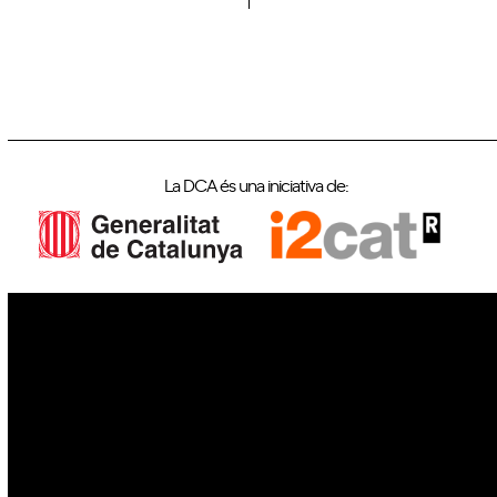
La DCA és una iniciativa de:
IoT
Drons
Ciberseguretat
IA