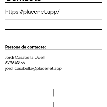
https://placenet.app/
Persona de contacte:
Jordi Casabella Güell
679641855
jordi.casabella@placenet.app
Vols formar part de la DCA?