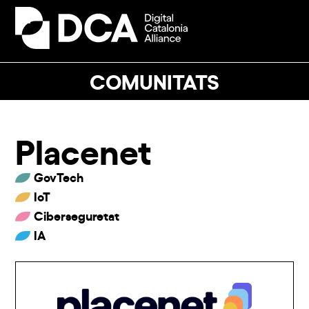
Skip
to
Open
Close
content
mobile
mobile
menu
menu
COMUNITATS
Placenet
GovTech
IoT
Ciberseguretat
IA