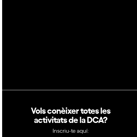
Espai
Blockchain
GovTech
Política de privacitat
Política de cookies
Vols conèixer totes les
activitats de la DCA?
Inscriu-te aquí: