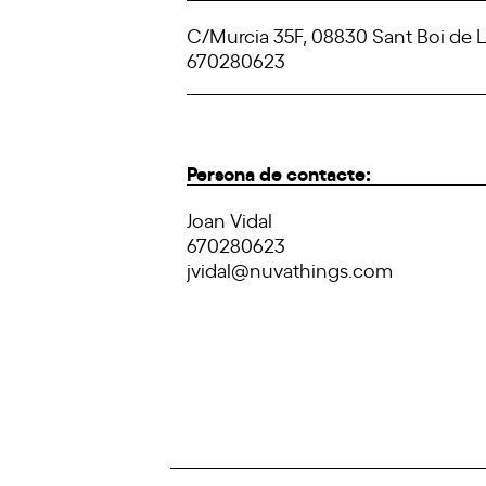
C/Murcia 35F, 08830 Sant Boi de 
670280623
Persona de contacte:
Joan Vidal
670280623
jvidal@nuvathings.com