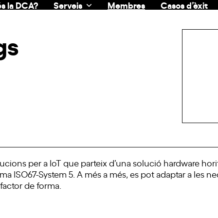
s la DCA?
Serveis
Membres
Casos d’èxit
gs
cions per a IoT que parteix d’una solució hardware horit
a ISO67-System 5. A més a més, es pot adaptar a les nece
l factor de forma.