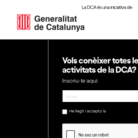
La DCA és una iniciativa de:
Vols conèixer totes l
activitats de la DCA?
Inscriu-te aquí:
Newsletter
He llegit i accepto la
política de privac