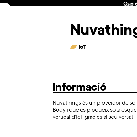
Què é
Skip
to
content
Nuvathin
IoT
Informació
Nuvathings és un proveïdor de solu
Body i que es produeix sota esquem
vertical d’IoT gràcies al seu versàti