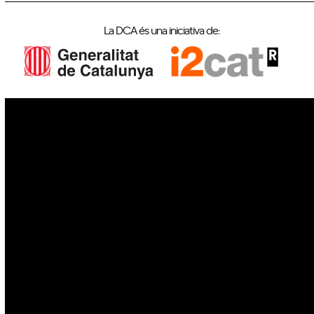
La DCA és una iniciativa de:
IoT
Drons
Ciberseguretat
IA
Espai
Blockchain
GovTech