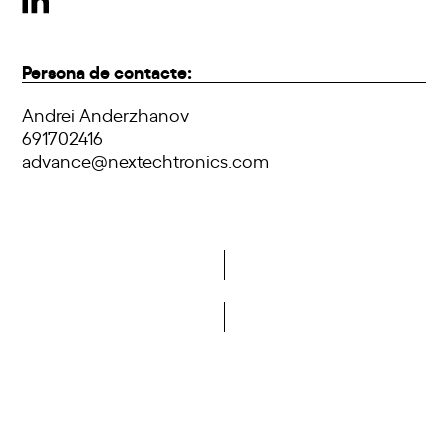
Persona de contacte:
Andrei Anderzhanov
691702416
advance@nextechtronics.com
Vols formar part de la DCA?