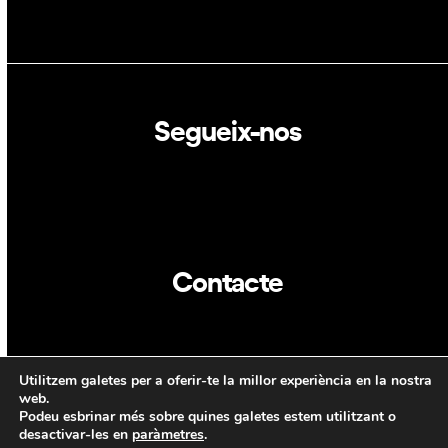
Segueix-nos
Linkedin
Twitter
Contacte
info@dca.cat
Utilitzem galetes per a oferir-te la millor experiència en la nostra
CAT
ENG
web.
Podeu esbrinar més sobre quines galetes estem utilitzant o
desactivar-les en
paràmetres
.