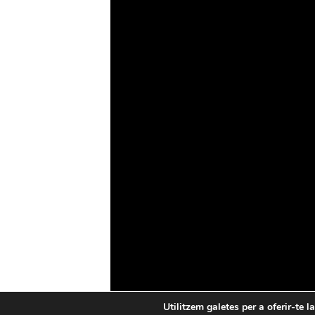
Drons
Ciberseguretat
IA
Espai
Blockchain
GovTech
Política de privacitat
Política de cookies
Utilitzem galetes per a oferir-te l