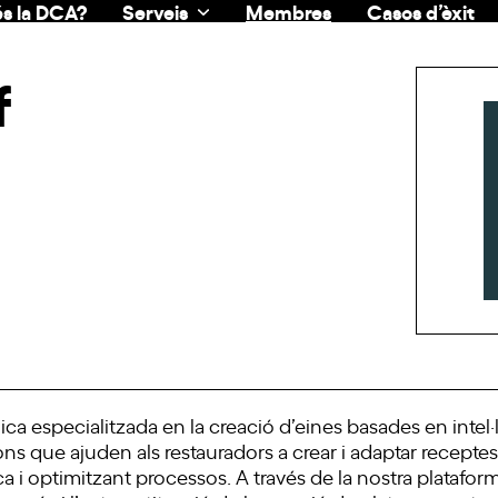
s la DCA?
Serveis
Membres
Casos d’èxit
f
 especialitzada en la creació d’eines basades en intel·lig
s que ajuden als restauradors a crear i adaptar receptes
a i optimitzant processos. A través de la nostra platafor