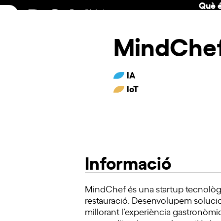
Què é
Skip
to
content
MindChe
IA
IoT
Informació
MindChef és una startup tecnològica
restauració. Desenvolupem solucion
millorant l’experiència gastronòmic