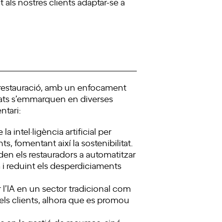
 als nostres clients adaptar-se a
a restauració, amb un enfocament
itats s’emmarquen en diverses
ntari:
intel·ligència artificial per
ts, fomentant així la sostenibilitat.
den els restauradors a automatitzar
a i reduint els desperdiciaments
 l’IA en un sector tradicional com
 dels clients, alhora que es promou
s en la gestió de recursos, sinó