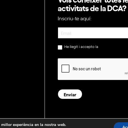
activitats de la DCA?
Inscriu-te aquí:
Newsletter
He llegit i accepto la
política de privac
Enviar
a millor experiència en la nostra web.
Ac