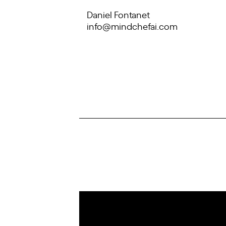
Daniel Fontanet
info@mindchefai.com
IoT