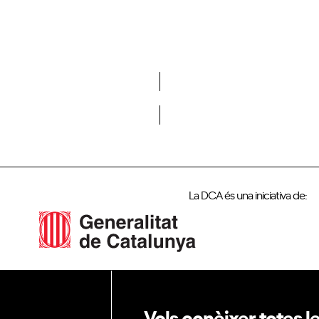
Vols formar part de la DCA?
La DCA és una iniciativa de:
Vols conèixer totes l