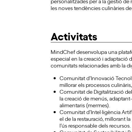
personalitzades per a la gestió de 
les noves tendències culinàries de 
Activitats
MindChef desenvolupa una plataform
especial en la creació i adaptació
comunitats relacionades amb la digita
Comunitat d’Innovació Tecnològi
millorar els processos culinàris,
Comunitat de Digitalització de
la creació de menús, adaptant-s
alimentaris (mermes).
Comunitat d’Intel·ligència Arti
el de la restauració, millorant 
l’ús responsable dels recursos.
Comunitat de Sostenibilitat i B