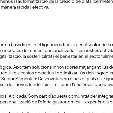
menús i l’automatització de la creació de plats, permetent
manera ràpida i efectiva.
a basada en intel·ligència artificial per al sector de l
 de receptes de manera personalitzada. Les nostres activ
lització, la sostenibilitat i el benestar en el sector alime
ca: Aportem solucions innovadores mitjançant l’ús de la 
 reduir els costos operatius i optimitzar l’ús dels ingredien
l Sector Alimentari: Desenvolupem eines digitals que aju
e a les noves tendències, millorant l’eficiència operativ
ficial Aplicada: Som part d’aquesta comunitat per integrar
la personalització de l’oferta gastronòmica i l’experiència
enestar: Treballem per fomentar la sostenibilitat no nomé