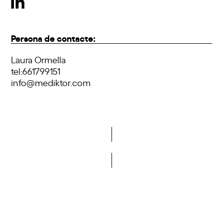
Persona de contacte:
Laura Ormella
tel:661799151
info@mediktor.com
Vols formar part de la DCA?