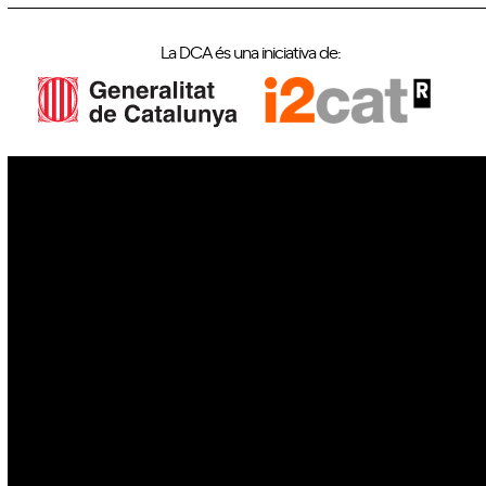
La DCA és una iniciativa de:
IoT
Drons
Ciberseguretat
IA
Espai
Blockchain
GovTech