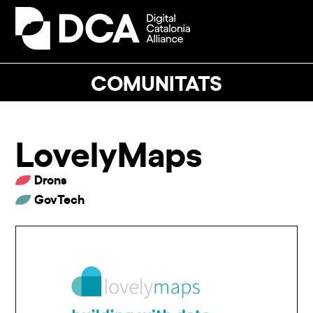
Skip
to
Open
Close
content
mobile
mobile
menu
menu
COMUNITATS
LovelyMaps
Drons
GovTech