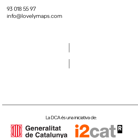
93 018 55 97
info@lovelymaps.com
Vols formar part de la DCA?
La DCA és una iniciativa de: