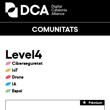
Skip
to
Open
Close
content
mobile
mobile
menu
menu
COMUNITATS
Level4
Ciberseguretat
IoT
Drons
IA
Espai
Prèmium