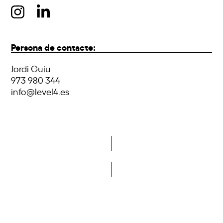
Persona de contacte:
Jordi Guiu
973 980 344
info@level4.es
Vols formar part de la DCA?