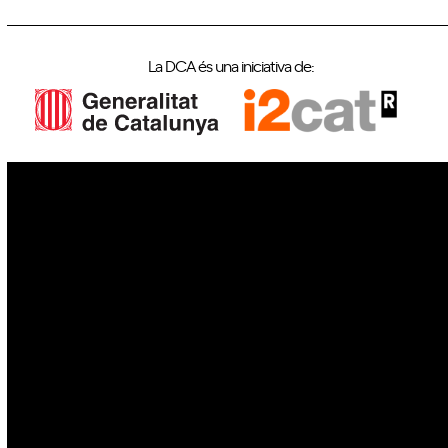
La DCA és una iniciativa de:
IoT
Drons
Ciberseguretat
IA
Espai
Blockchain
GovTech