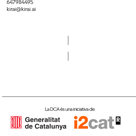
647984495
kirai@kirai.ai
Vols formar part de la DCA?
La DCA és una iniciativa de: