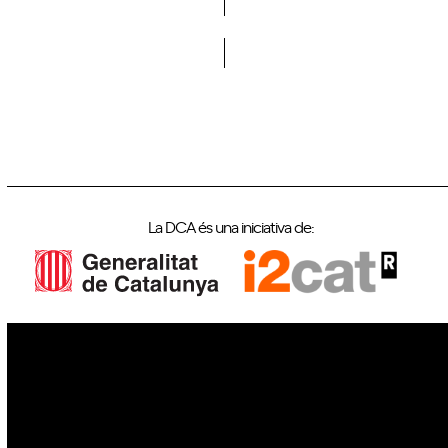
Vols formar part de la DCA?
La DCA és una iniciativa de:
IoT
Drons