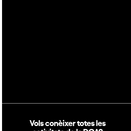
Ciberseguretat
IA
Espai
Blockchain
GovTech
Política de privacitat
Política de cookies
Vols conèixer totes les