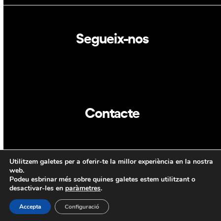
Segueix-nos
Linkedin
Twitter
Contacte
info@dca.cat
Utilitzem galetes per a oferir-te la millor experiència en la nostra
CAT
ENG
web.
Podeu esbrinar més sobre quines galetes estem utilitzant o
desactivar-les en
paràmetres
.
Accepta
Configuració