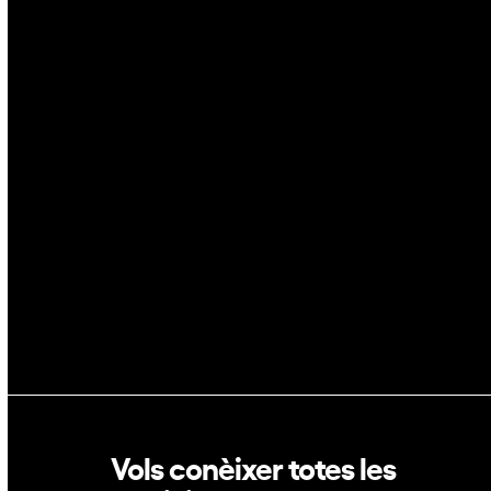
Ciberseguretat
IA
Espai
Blockchain
GovTech
Política de privacitat
Política de cookies
Vols conèixer totes les