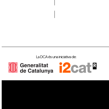
Vols formar part de la DCA?
La DCA és una iniciativa de:
IoT
Drons