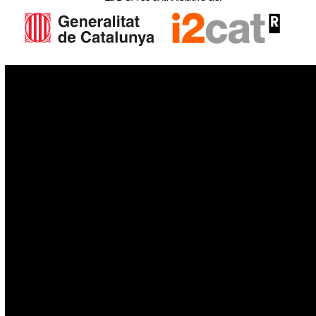
IoT
Drons
Ciberseguretat
IA
Espai
Blockchain
GovTech