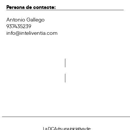
Persona de contacte:
Antonio Gallego
937435239
info@inteliventia.com
Vols formar part de la DCA?
La DCA és una iniciativa de: