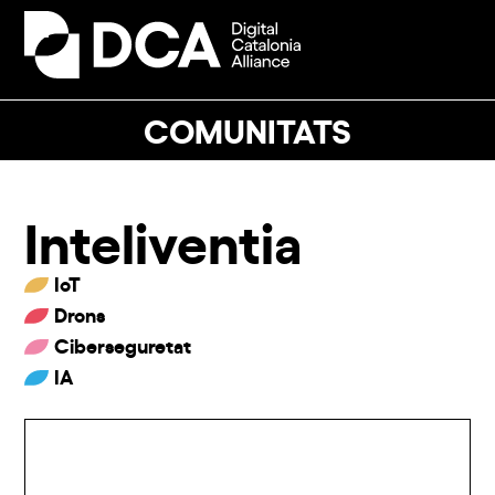
Skip
to
Open
Close
content
mobile
mobile
menu
menu
COMUNITATS
Inteliventia
IoT
Drons
Ciberseguretat
IA