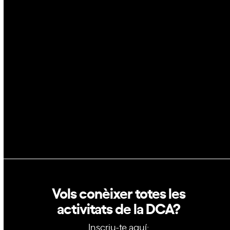
Espai
Blockchain
GovTech
Política de privacitat
Política de cookies
Vols conèixer totes les
activitats de la DCA?
Inscriu-te aquí: