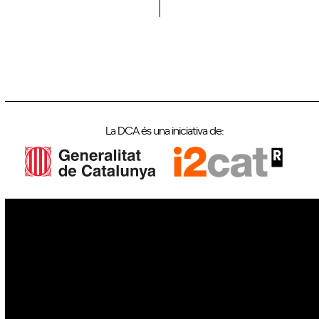
La DCA és una iniciativa de:
IoT
Drons
Ciberseguretat
IA