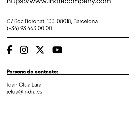
https://www.indracompany.com
C/ Roc Boronat, 133, 08018, Barcelona
(+34) 93 463 00 00
Persona de contacte:
Joan Clua Lara
jclua@indra.es
Vols formar part de la DCA?