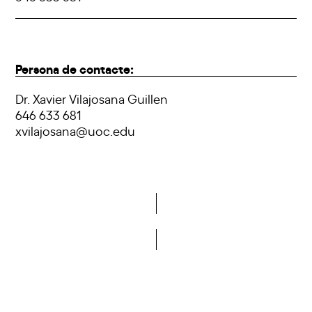
Persona de contacte:
Dr. Xavier Vilajosana Guillen
646 633 681
xvilajosana@uoc.edu
Vols formar part de la DCA?