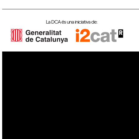
La DCA és una iniciativa de:
IoT
Drons
Ciberseguretat
IA
Espai
Blockchain
GovTech