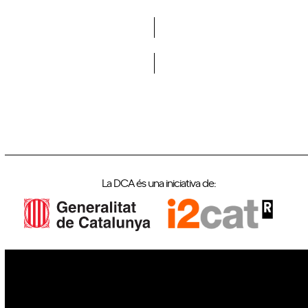
Vols formar part de la DCA?
La DCA és una iniciativa de:
IoT