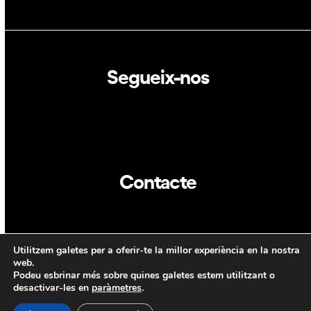
Segueix-nos
Linkedin
Twitter
Contacte
info@dca.cat
Utilitzem galetes per a oferir-te la millor experiència en la nostra
CAT
ENG
web.
Podeu esbrinar més sobre quines galetes estem utilitzant o
desactivar-les en
paràmetres
.