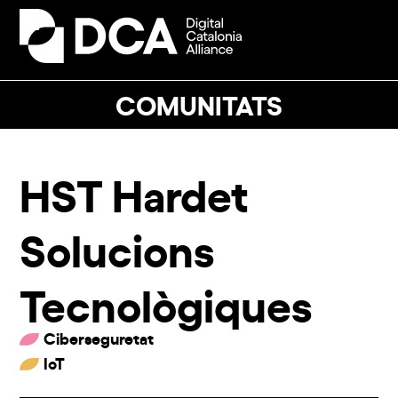
Skip
to
Open
Close
content
mobile
mobile
menu
menu
COMUNITATS
HST Hardet
Solucions
Tecnològiques
Ciberseguretat
IoT