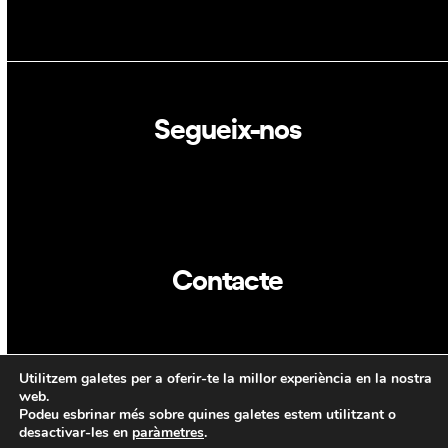
Segueix-nos
Linkedin
Twitter
Contacte
info@dca.cat
Utilitzem galetes per a oferir-te la millor experiència en la nostra
CAT
ENG
web.
Podeu esbrinar més sobre quines galetes estem utilitzant o
desactivar-les en
paràmetres
.