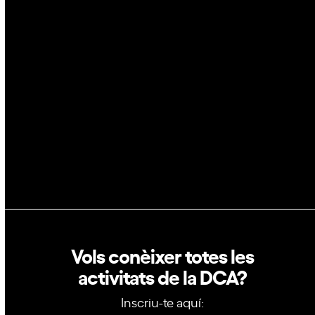
Espai
Blockchain
GovTech
Política de privacitat
Política de cookies
Vols conèixer totes les
activitats de la DCA?
Inscriu-te aquí: