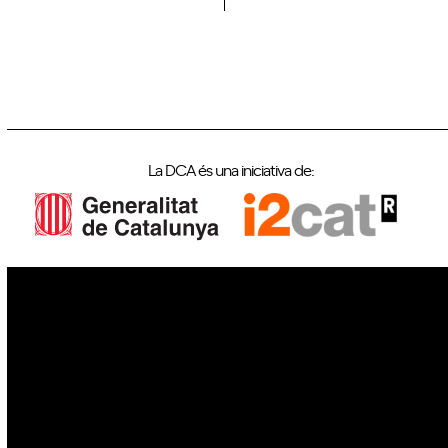
La DCA és una iniciativa de:
IoT
Drons
Ciberseguretat
IA