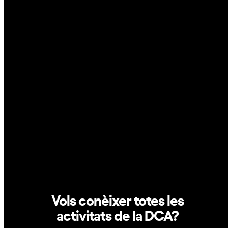
IA
Espai
Blockchain
GovTech
Política de privacitat
Política de cookies
Vols conèixer totes les
activitats de la DCA?