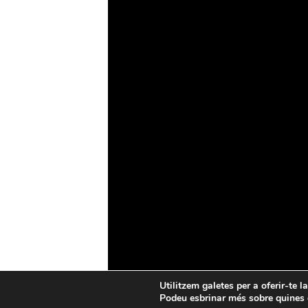
Drons
Ciberseguretat
IA
Espai
Blockchain
GovTech
Política de privacitat
Política de cookies
Utilitzem galetes per a oferir-te l
Podeu esbrinar més sobre quines g