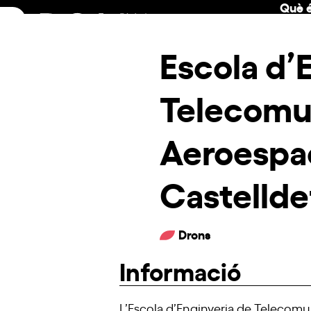
Què é
Skip
to
content
Escola d’
Telecomun
Aeroespac
Castellde
Drons
Informació
L’Escola d’Enginyeria de Telecomu