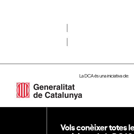
Vols formar part de la DCA?
La DCA és una iniciativa de:
Vols conèixer totes l