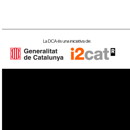
La DCA és una iniciativa de:
IoT
Drons
Ciberseguretat
IA
Espai