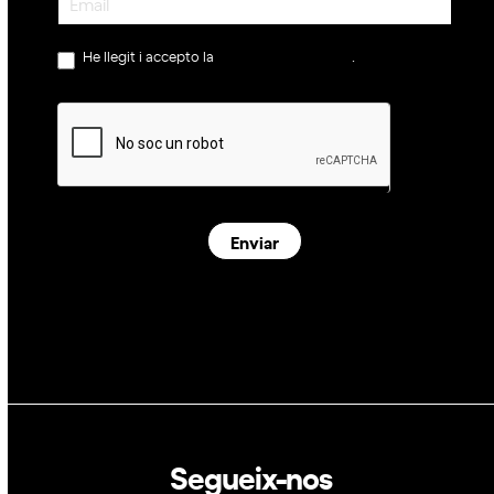
He llegit i accepto la
política de privacitat
.
Enviar
Segueix-nos