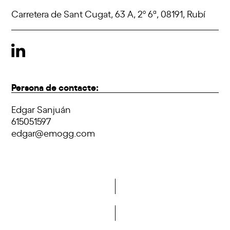
Carretera de Sant Cugat, 63 A, 2º 6ª, 08191, Rubí
Persona de contacte:
Edgar Sanjuán
615051597
edgar@emogg.com
Vols formar part de la DCA?