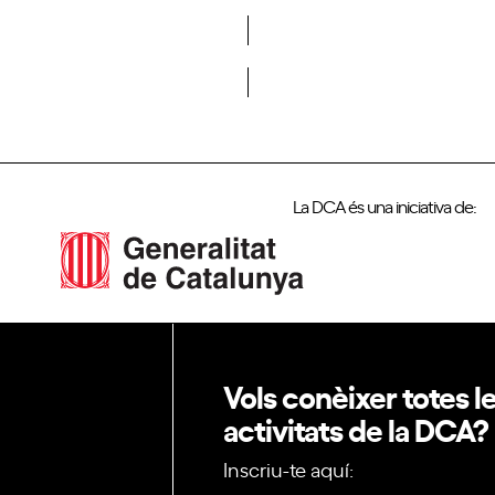
Vols formar part de la DCA?
La DCA és una iniciativa de:
Vols conèixer totes l
activitats de la DCA?
Inscriu-te aquí: