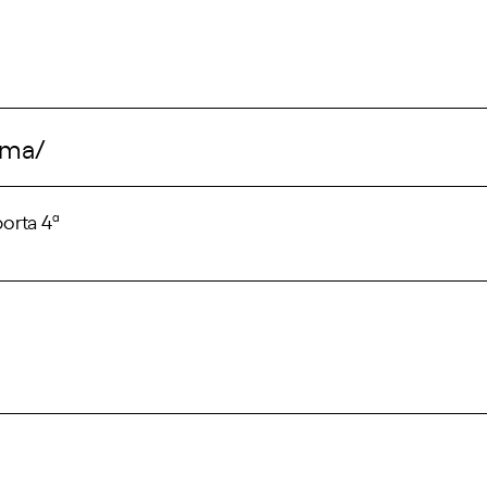
rma/
orta 4ª