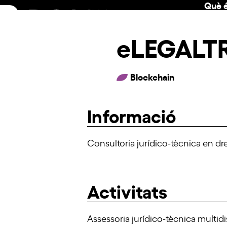
Què é
Skip
to
content
eLEGALT
Blockchain
Informació
Consultoria jurídico-tècnica en dr
Activitats
Assessoria jurídico-tècnica multidi