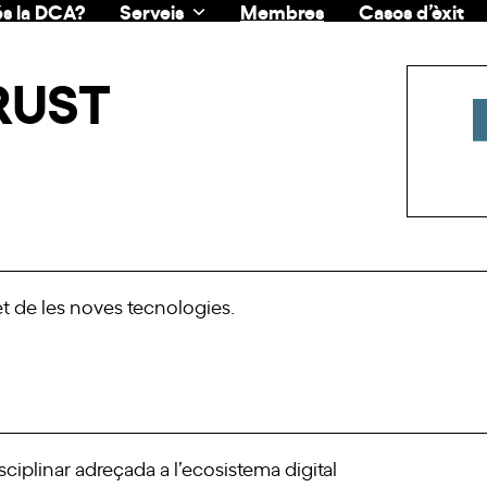
s la DCA?
Serveis
Membres
Casos d’èxit
RUST
et de les noves tecnologies.
sciplinar adreçada a l’ecosistema digital