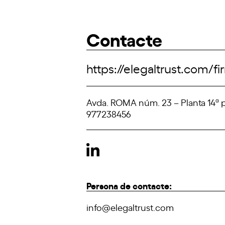
Contacte
https://elegaltrust.com/fi
Avda. ROMA núm. 23 – Planta 14ª p
977238456
Persona de contacte:
info@elegaltrust.com