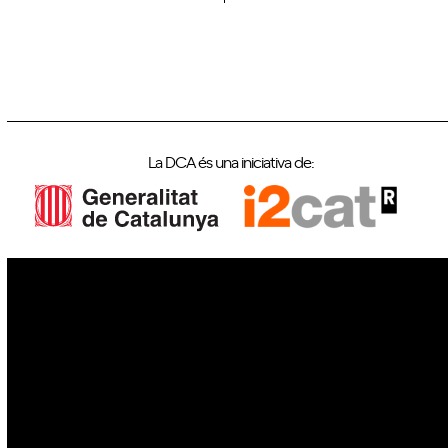
La DCA és una iniciativa de:
IoT
Drons
Ciberseguretat
IA