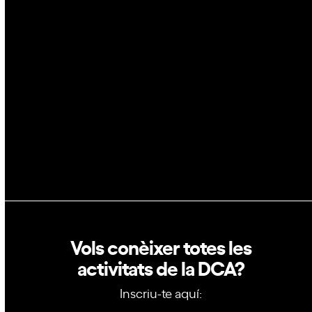
Espai
Blockchain
GovTech
Política de privacitat
Política de cookies
Vols conèixer totes les
activitats de la DCA?
Inscriu-te aquí: