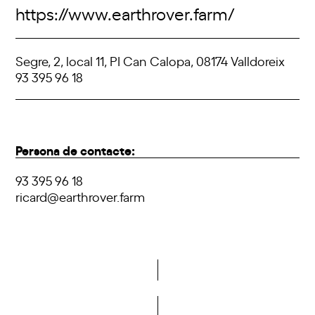
https://www.earthrover.farm/
Segre, 2, local 11, PI Can Calopa, 08174 Valldoreix
93 395 96 18
Persona de contacte:
93 395 96 18
ricard@earthrover.farm
Vols formar part de la DCA?