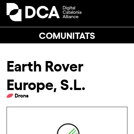
Skip
to
Open
Close
content
mobile
mobile
menu
menu
COMUNITATS
Earth Rover
Europe, S.L.
Drons