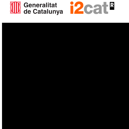
IoT
Drons
Ciberseguretat
IA
Espai
Blockchain
GovTech
Política de privacitat