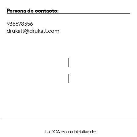
Persona de contacte:
938678356
drukatt@drukatt.com
Vols formar part de la DCA?
La DCA és una iniciativa de: