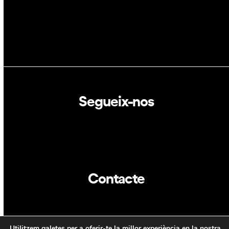
Segueix-nos
Linkedin
Twitter
Contacte
info@dca.cat
Utilitzem galetes per a oferir-te la millor experiència en la nostra