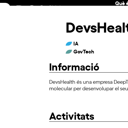
Què é
Skip
to
content
DevsHeal
IA
GovTech
Informació
DevsHealth és una empresa DeepTe
molecular per desenvolupar el seu 
Activitats