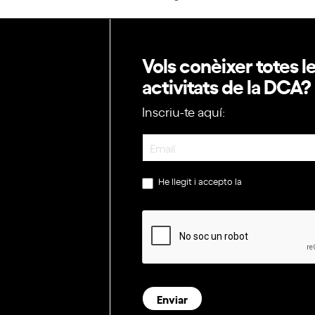
Vols conèixer totes l
activitats de la DCA?
Inscriu-te aquí:
Newsletter
He llegit i accepto la
política de privac
Enviar