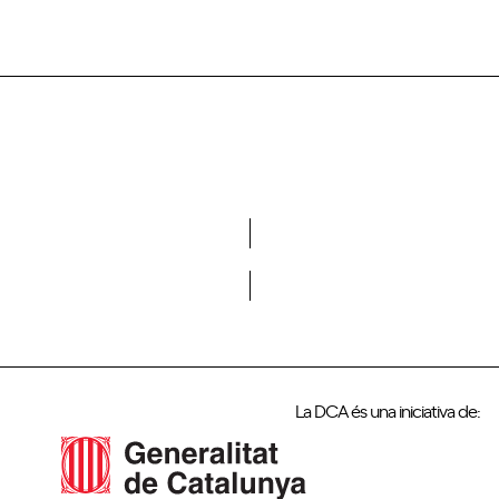
Vols formar part de la DCA?
La DCA és una iniciativa de: