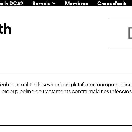
s la DCA?
Serveis
Membres
Casos d’èxit
th
ch que utilitza la seva pròpia plataforma computaciona
propi pipeline de tractaments contra malalties infeccios