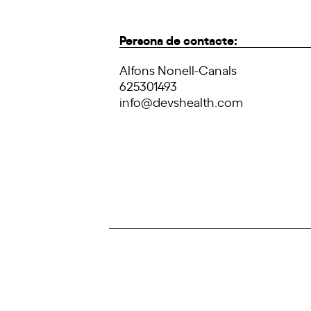
Persona de contacte:
Alfons Nonell-Canals
625301493
info@devshealth.com