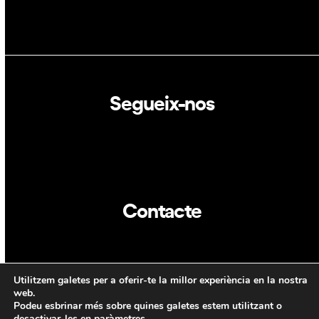
Segueix-nos
Linkedin
Twitter
Contacte
info@dca.cat
Utilitzem galetes per a oferir-te la millor experiència en la nostra
CAT
ENG
web.
Podeu esbrinar més sobre quines galetes estem utilitzant o
desactivar-les en
paràmetres
.