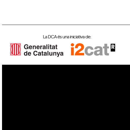
La DCA és una iniciativa de:
IoT
Drons
Ciberseguretat
IA
Espai