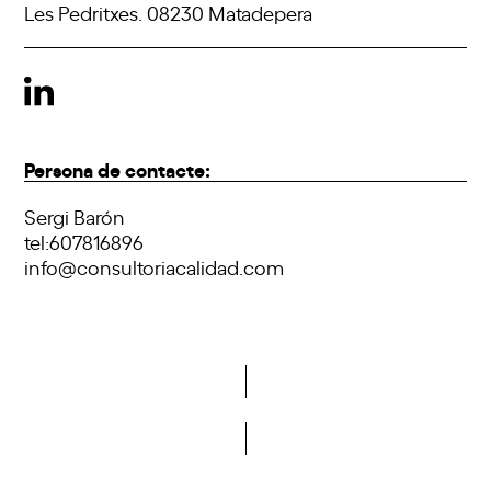
Les Pedritxes. 08230 Matadepera
Persona de contacte:
Sergi Barón
tel:607816896
info@consultoriacalidad.com
Vols formar part de la DCA?