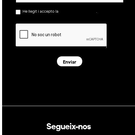
He llegit i accepto la
política de privacitat
.
Enviar
Segueix-nos