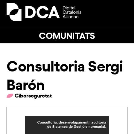
Skip
to
Open
Close
content
mobile
mobile
menu
menu
COMUNITATS
Consultoria Sergi
Barón
Ciberseguretat