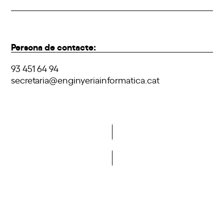
Persona de contacte:
93 451 64 94
secretaria@enginyeriainformatica.cat
Vols formar part de la DCA?