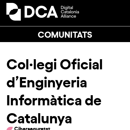
Skip
to
Open
Close
content
mobile
mobile
menu
menu
COMUNITATS
Col·legi Oficial
d’Enginyeria
Informàtica de
Catalunya
Ciberseguretat