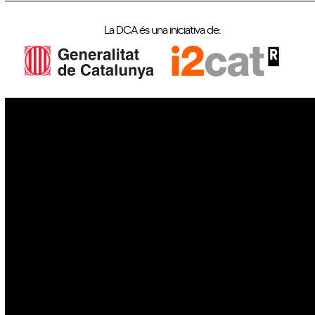
La DCA és una iniciativa de:
IoT
Drons
Ciberseguretat
IA
Espai
Blockchain
GovTech