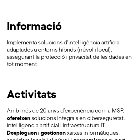
Informació
Implementa solucions d’intel·ligència artificial
adaptades a entorns híbrids (núvol i local),
assegurant la protecció i privacitat de les dades en
tot moment.
Activitats
Amb més de 20 anys d’experiència com a MSP,
ofereixen
solucions integrals en ciberseguretat,
intel·ligència artificial i infraestructura IT.
Despleguen
gestionen
i
xarxes informàtiques,
proporcionen
servidors locals i al núvol, i
suport