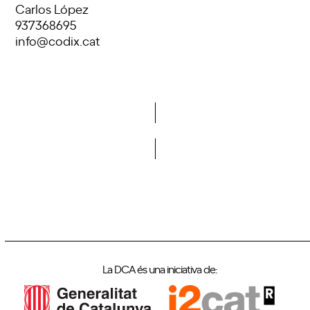
Carlos López
937368695
info@codix.cat
Vols formar part de la DCA?
La DCA és una iniciativa de: