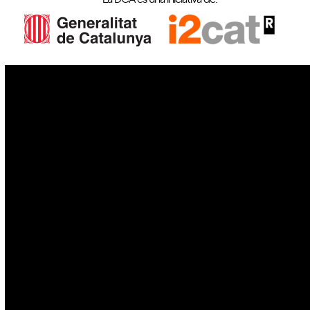
IoT
Drons
Ciberseguretat
IA
Espai
Blockchain
GovTech