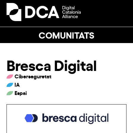
Skip
to
Open
Close
content
mobile
mobile
menu
menu
COMUNITATS
Bresca Digital
Ciberseguretat
IA
Espai