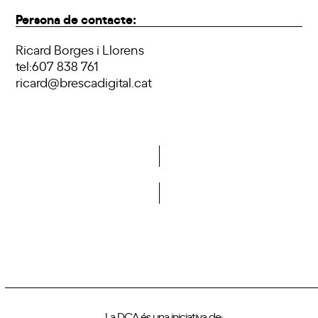
Persona de contacte:
Ricard Borges i Llorens
tel:607 838 761
ricard@brescadigital.cat
Vols formar part de la DCA?
La DCA és una iniciativa de: