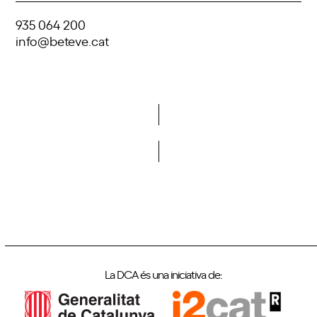
935 064 200
info@beteve.cat
Vols formar part de la DCA?
La DCA és una iniciativa de: