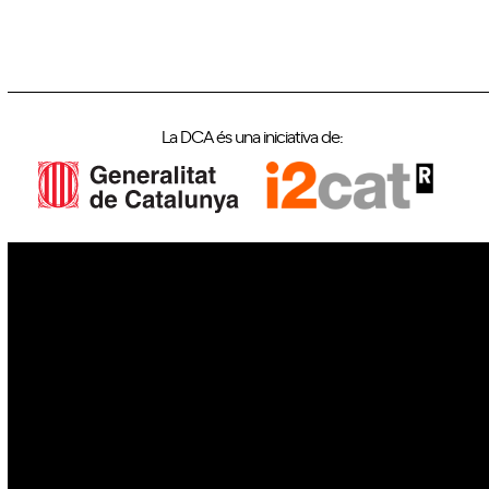
La DCA és una iniciativa de:
IoT
Drons
Ciberseguretat
IA
Espai