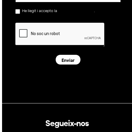
He llegit i accepto la
política de privacitat
.
Enviar
Segueix-nos