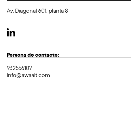
Av. Diagonal 601, planta 8
Persona de contacte:
932556107
info@awaait.com
Vols formar part de la DCA?