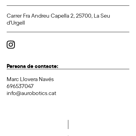
Carrer Fra Andreu Capella 2, 25700, La Seu
d'Urgell
Persona de contacte:
Marc Llovera Navés
696537047
info@aurobotics.cat
Vols formar part de la DCA?