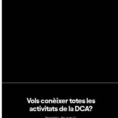
IA
Espai
Blockchain
GovTech
Política de privacitat
Política de cookies
Vols conèixer totes les
activitats de la DCA?
Inscriu-te aquí: