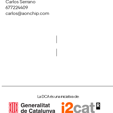
Carlos Serrano
677224409
carlos@aonchip.com
Vols formar part de la DCA?
La DCA és una iniciativa de: