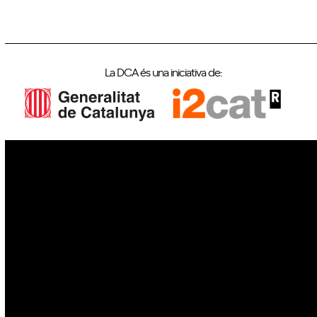
La DCA és una iniciativa de:
IoT
Drons
Ciberseguretat
IA
Espai
Blockchain