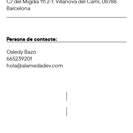
C/ del Migdia 111 2-1. Villanova del Camí, 08788.
Barcelona
Persona de contacte:
Osledy Bazó
665239201
hola@alamedadev.com
Vols formar part de la DCA?