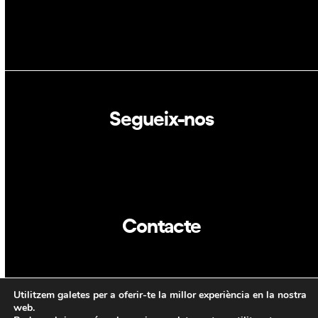
Segueix-nos
Linkedin
Twitter
Contacte
info@dca.cat
Utilitzem galetes per a oferir-te la millor experiència en la nostra
CAT
ENG
web.