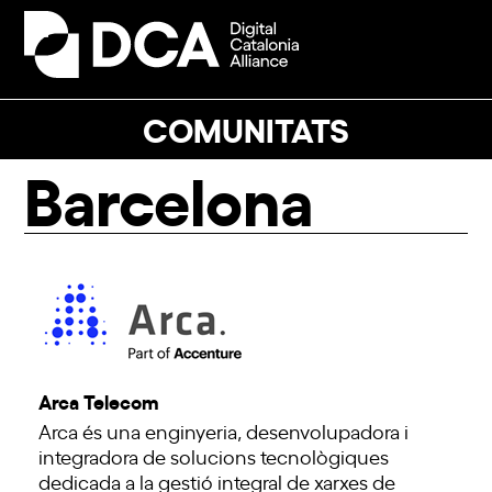
Skip
to
Open
Close
content
mobile
mobile
menu
menu
COMUNITATS
Barcelona
Arca Telecom
Arca és una enginyeria, desenvolupadora i
integradora de solucions tecnològiques
dedicada a la gestió integral de xarxes de