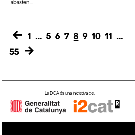
abasten…
1
…
5
6
7
8
9
10
11
…
Page
Page
Page
Page
Page
Page
Page
Page
55
Page
La DCA és una iniciativa de: