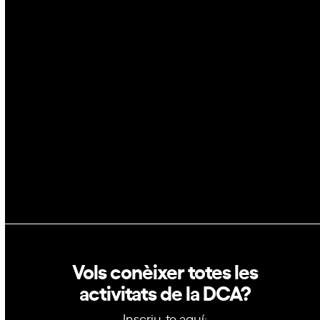
IA
Espai
Blockchain
GovTech
Política de privacitat
Política de cookies
Vols conèixer totes les
activitats de la DCA?
Inscriu-te aquí: