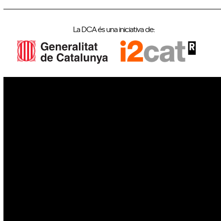
La DCA és una iniciativa de:
IoT
Drons
Ciberseguretat
IA
Espai
Blockchain
GovTech