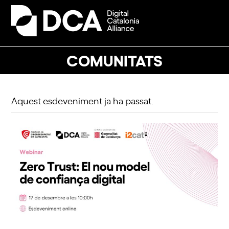
Skip
to
Open
Close
content
mobile
mobile
menu
menu
COMUNITATS
Aquest esdeveniment ja ha passat.