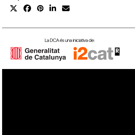
La DCA és una iniciativa de:
IoT
Drons
Ciberseguretat
IA
Espai