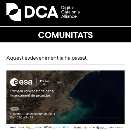
Skip
to
Open
Close
content
mobile
mobile
menu
menu
COMUNITATS
Aquest esdeveniment ja ha passat.