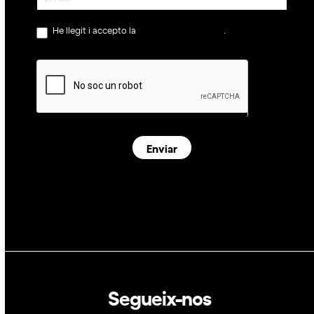
He llegit i accepto la
política de privacitat
.
Enviar
Segueix-nos