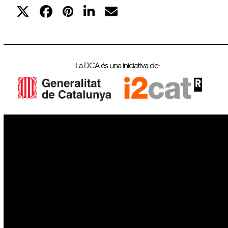
La DCA és una iniciativa de:
IoT
Drons
Ciberseguretat
IA
Espai