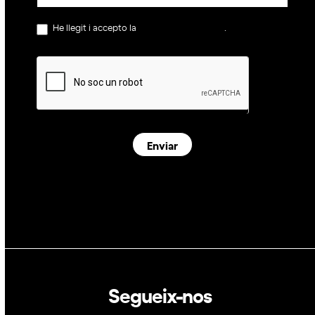
He llegit i accepto la
política de privacitat
.
Enviar
Segueix-nos