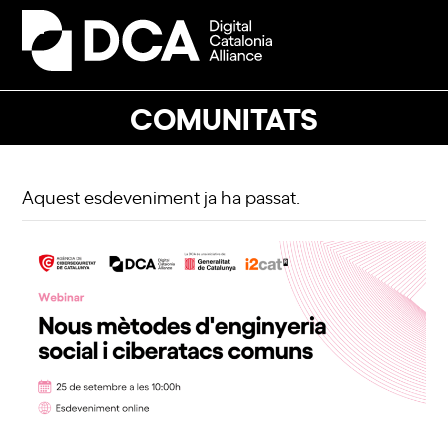
Skip
to
Open
Close
content
mobile
mobile
menu
menu
COMUNITATS
Aquest esdeveniment ja ha passat.