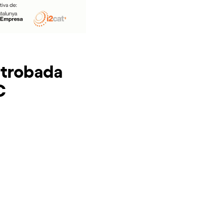
 trobada
C