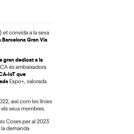
) et convida a la seva
ira Barcelona Gran Via
 gran dedicat a la
CA és
ambaixadora
DCA-IoT que
rada
Expo+
, valorada
22, així com les línies
e els seus membres.
les Coses per al 2023
de la demanda