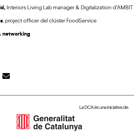
id,
Interiors Living Lab manager & Digitalization d’AMBIT
as
, project officer del clúster FoodService
 & networking
La DCA és una iniciativa de: