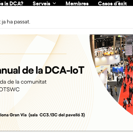
s la DCA?
Serveis
Membres
Casos d’èxit
ja ha passat.