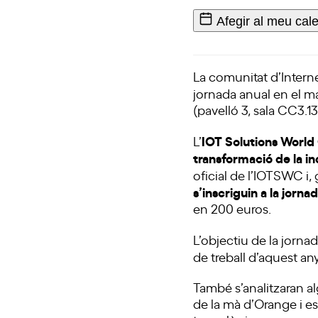
Afegir al meu cal
La
comunitat d’Interne
jornada anual en el ma
(pavelló 3, sala CC3.1
IOT Solutions Worl
L’
transformació de la in
oficial
de l’IOTSWC
i,
s’inscriguin a la jorn
en 200 euros.
L’objectiu de la jorna
de treball d’aquest an
També s’analitzaran al
de la mà d’Orange i e