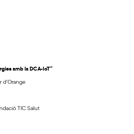
nergies amb la DCA-IoT”
r d’Orange
undació TIC Salut