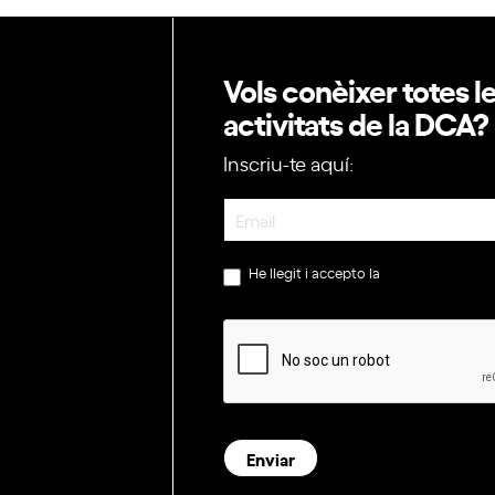
Vols conèixer totes l
activitats de la DCA?
Inscriu-te aquí:
Newsletter
He llegit i accepto la
política de privac
Enviar