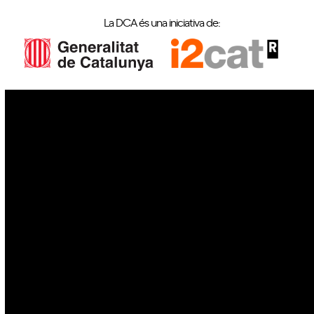
La DCA és una iniciativa de:
IoT
Drons
Ciberseguretat
IA
Espai
Blockchain
GovTech