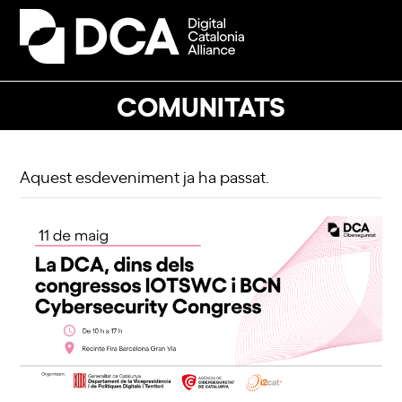
Skip
to
Open
Close
content
mobile
mobile
menu
menu
COMUNITATS
Aquest esdeveniment ja ha passat.