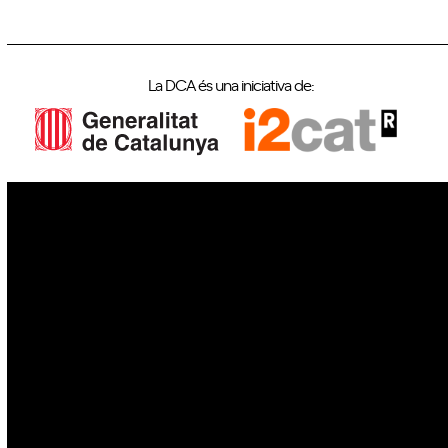
La DCA és una iniciativa de:
IoT
Drons
Ciberseguretat
IA
Espai
Blockchain
GovTech