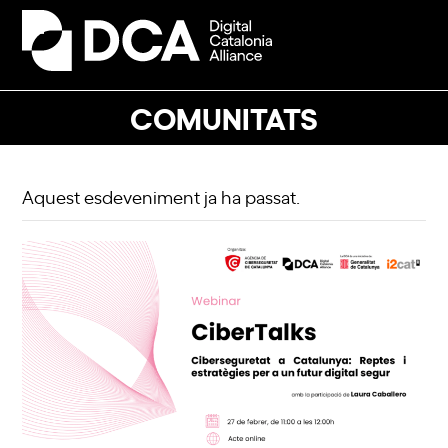
Skip
to
Open
Close
content
mobile
mobile
menu
menu
COMUNITATS
Aquest esdeveniment ja ha passat.