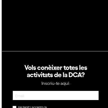
Política de privacitat
Política de cookies
Vols conèixer totes les
activitats de la DCA?
Inscriu-te aquí:
Newsletter
He llegit i accepto la
política de privacitat
.